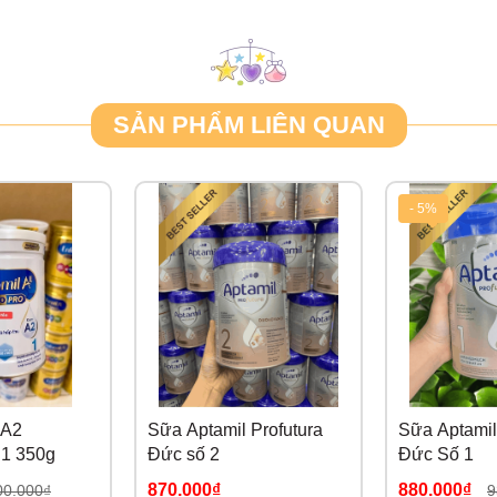
SẢN PHẨM LIÊN QUAN
- 5%
 A2
Sữa Aptamil Profutura
Sữa Aptamil
 1 350g
Đức số 2
Đức Số 1
870.000₫
880.000₫
00.000₫
9