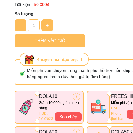
Tiết kiệm:
50.000₫
Ngày hết hạn:
Số lượng:
Điều kiện:
-
+
THÊM VÀO GIỎ
Khuyến mãi đặc biệt !!!
Miễn phí vận chuyển trong thành phố, hỗ trợ/miễn ship 
hàng ngoại thành (tùy theo giá trị đơn hàng)
DOLA10
FREESHI
Giảm 10.000đ giá trị đơn
Miễn phí vận
hàng
HSD:
HSD:
Không
Sao chép
1/1/2023
thời hạn
DOLA20
DOLA50K