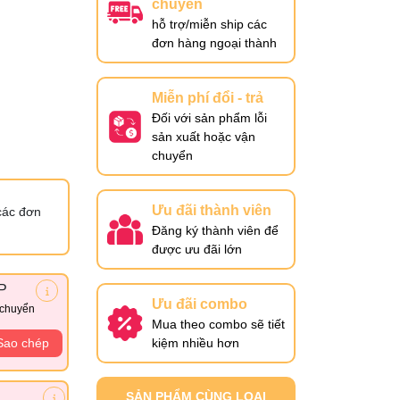
chuyển
hỗ trợ/miễn ship các
đơn hàng ngoại thành
Miễn phí đổi - trả
Đối với sản phẩm lỗi
sản xuất hoặc vận
chuyển
Ưu đãi thành viên
các đơn
Đăng ký thành viên để
được ưu đãi lớn
P
Ưu đãi combo
 chuyển
Mua theo combo sẽ tiết
Sao chép
kiệm nhiều hơn
SẢN PHẨM CÙNG LOẠI