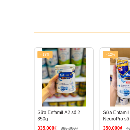
- 13%
- 12%
Sữa Enfamil A2 số 2
Sữa Enfamil
350g
NeuroPro số
335.000₫
350.000₫
385.000₫
4