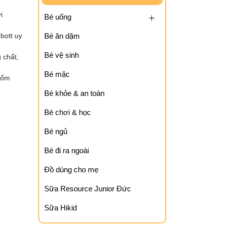
i
Bé uống
bott uy
Bé ăn dặm
Bé vệ sinh
 chất,
Bé mặc
 ốm
Bé khỏe & an toàn
Bé chơi & học
Bé ngủ
Bé đi ra ngoài
Đồ dùng cho mẹ
Sữa Resource Junior Đức
Sữa Hikid