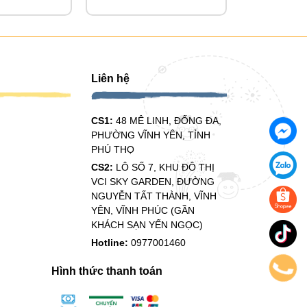
Liên hệ
CS1:
48 MÊ LINH, ĐỐNG ĐA,
PHƯỜNG VĨNH YÊN, TỈNH
PHÚ THỌ
CS2:
LÔ SỐ 7, KHU ĐÔ THỊ
VCI SKY GARDEN, ĐƯỜNG
NGUYỄN TẤT THÀNH, VĨNH
YÊN, VĨNH PHÚC (GẦN
KHÁCH SẠN YẾN NGỌC)
Hotline:
0977001460
Hình thức thanh toán