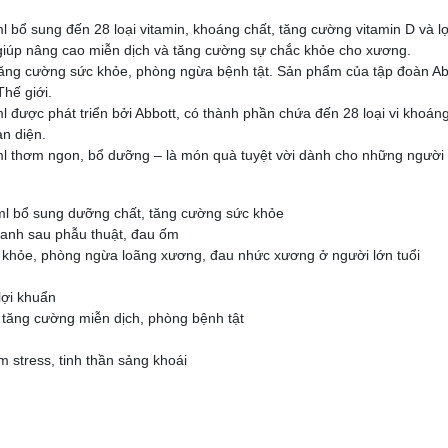
bổ sung đến 28 loại vitamin, khoáng chất, tăng cường vitamin D và lợ
ó giúp nâng cao miễn dịch và tăng cường sự chắc khỏe cho xương.
tăng cường sức khỏe, phòng ngừa bệnh tật. Sản phẩm của tập đoàn Ab
Thế giới.
được phát triển bởi Abbott, có thành phần chứa đến 28 loại vi khoáng
àn diện.
l thơm ngon, bổ dưỡng – là món quà tuyệt vời dành cho những người
ml bổ sung dưỡng chất, tăng cường sức khỏe
anh sau phẫu thuật, đau ốm
 khỏe, phòng ngừa loãng xương, đau nhức xương ở người lớn tuổi
lợi khuẩn
tăng cường miễn dịch, phòng bệnh tật
 stress, tinh thần sảng khoái