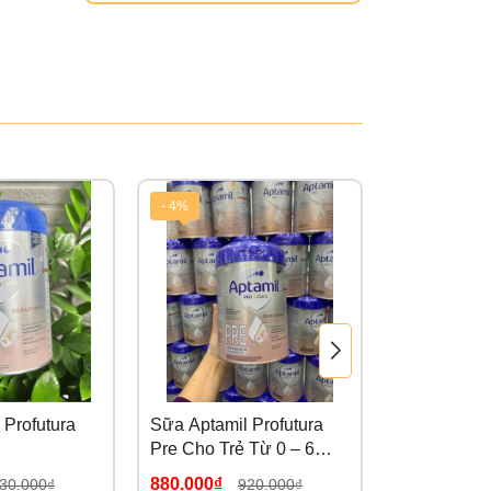
- 4%
- 3%
 Profutura
Sữa Aptamil Profutura
Sữa Aptami
Pre Cho Trẻ Từ 0 – 6
New Zealand
Tháng Tuổi
lên)
880.000₫
650.000₫
30.000₫
920.000₫