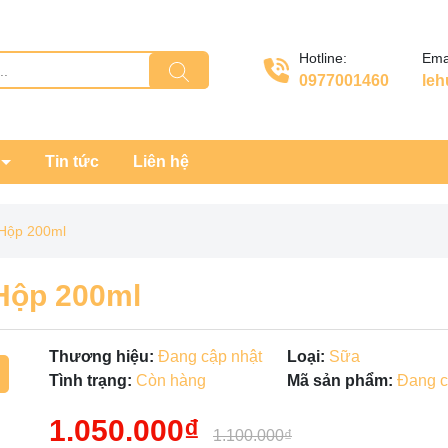
Hotline:
Emai
0977001460
le
Tin tức
Liên hệ
 Hộp 200ml
Hộp 200ml
Thương hiệu:
Đang cập nhật
Loại:
Sữa
Tình trạng:
Còn hàng
Mã sản phẩm:
Đang c
1.050.000₫
Mã giảm giá:
1.100.000₫