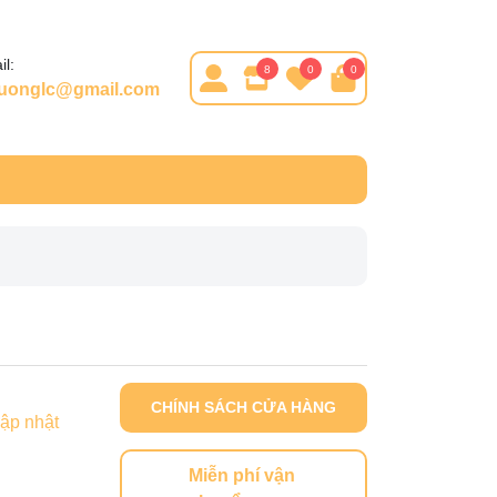
l:
8
0
0
huonglc@gmail.com
CHÍNH SÁCH CỬA HÀNG
ập nhật
Miễn phí vận