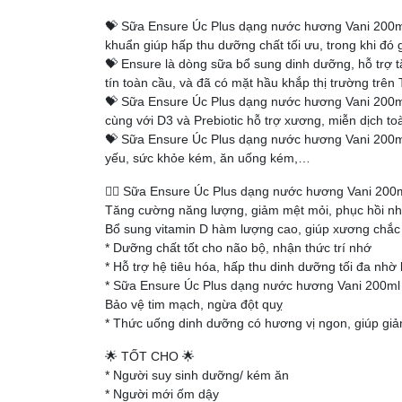
💝 Sữa Ensure Úc Plus dạng nước hương Vani 200ml 
khuẩn giúp hấp thu dưỡng chất tối ưu, trong khi đ
💝 Ensure là dòng sữa bổ sung dinh dưỡng, hỗ trợ 
tín toàn cầu, và đã có mặt hầu khắp thị trường trên 
💝 Sữa Ensure Úc Plus dạng nước hương Vani 200ml 
cùng với D3 và Prebiotic hỗ trợ xương, miễn dịch to
💝 Sữa Ensure Úc Plus dạng nước hương Vani 200m
yếu, sức khỏe kém, ăn uống kém,…
👉🏻 Sữa Ensure Úc Plus dạng nước hương Vani 200
Tăng cường năng lượng, giảm mệt mỏi, phục hồi nh
Bổ sung vitamin D hàm lượng cao, giúp xương chắc
* Dưỡng chất tốt cho não bộ, nhận thức trí nhớ
* Hỗ trợ hệ tiêu hóa, hấp thu dinh dưỡng tối đa nhờ 
* Sữa Ensure Úc Plus dạng nước hương Vani 200ml 
Bảo vệ tim mạch, ngừa đột quỵ
* Thức uống dinh dưỡng có hương vị ngon, giúp giảm
🌟 TỐT CHO 🌟
* Người suy sinh dưỡng/ kém ăn
* Người mới ốm dậy