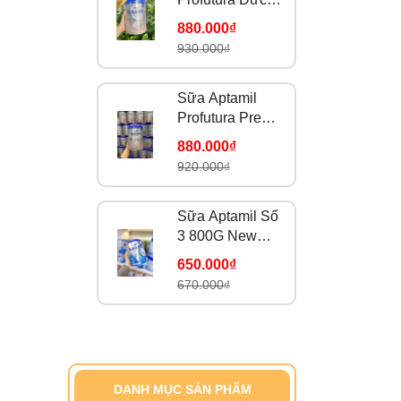
Số 1
880.000₫
930.000₫
Sữa Aptamil
Profutura Pre
Cho Trẻ Từ 0 –
880.000₫
6 Tháng Tuổi
920.000₫
Sữa Aptamil Số
3 800G New
Zealand (2 tuổi
650.000₫
trở lên)
670.000₫
DANH MỤC SẢN PHẨM