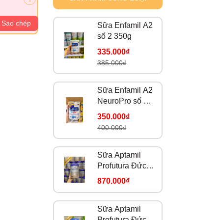
Sao chép
Sữa Enfamil A2
số 2 350g
335.000₫
385.000₫
Sữa Enfamil A2
NeuroPro số 1
350g
350.000₫
400.000₫
Sữa Aptamil
Profutura Đức
số 2
870.000₫
Sữa Aptamil
Profutura Đức