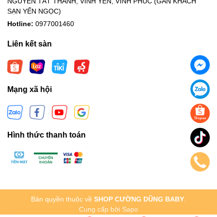
NGUYỄN TẤT THÀNH, VĨNH YÊN, VĨNH PHÚC (GẦN KHÁCH
SẠN YẾN NGỌC)
Hotline:
0977001460
Liên kết sàn
Mạng xã hội
Hình thức thanh toán
Bản quyền thuộc về
SHOP CƯỜNG DŨNG BABY
.
Cung cấp bởi
Sapo