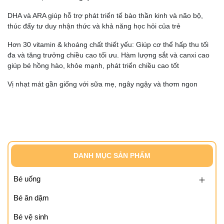
DHA và ARA giúp hỗ trợ phát triển tế bào thần kinh và não bộ,
thúc đẩy tư duy nhận thức và khả năng học hỏi của trẻ
Hơn 30 vitamin & khoáng chất thiết yếu: Giúp cơ thể hấp thu tối
đa và tăng trưởng chiều cao tối ưu. Hàm lượng sắt và canxi cao
giúp bé hồng hào, khỏe mạnh, phát triển chiều cao tốt
Vị nhạt mát gần giống với sữa mẹ, ngây ngậy và thơm ngon
DANH MỤC SẢN PHẨM
Bé uống
Bé ăn dặm
Bé vệ sinh