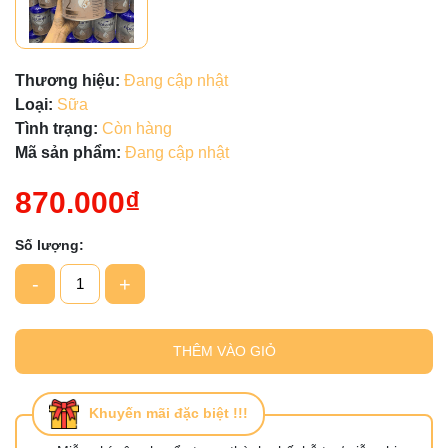
Thương hiệu:
Đang cập nhật
Loại:
Sữa
Tình trạng:
Còn hàng
Mã sản phẩm:
Đang cập nhật
870.000₫
Số lượng:
-
+
THÊM VÀO GIỎ
Khuyến mãi đặc biệt !!!