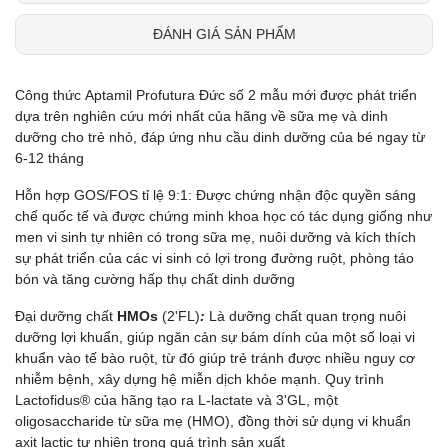
ĐÁNH GIÁ SẢN PHẨM
Công thức Aptamil Profutura Đức số 2 mẫu mới được phát triển
dựa trên nghiên cứu mới nhất của hãng về sữa mẹ và dinh
dưỡng cho trẻ nhỏ, đáp ứng nhu cầu dinh dưỡng của bé ngay từ
6-12 tháng
Hỗn hợp GOS/FOS tỉ lệ 9:1: Được chứng nhận độc quyền sáng
chế quốc tế và được chứng minh khoa học có tác dụng giống như
men vi sinh tự nhiên có trong sữa mẹ, nuôi dưỡng và kích thích
sự phát triển của các vi sinh có lợi trong đường ruột, phòng táo
bón và tăng cường hấp thụ chất dinh dưỡng
Đại dưỡng chất
HMOs
(2'FL)
:
Là dưỡng chất quan trọng nuôi
dưỡng lợi khuẩn, giúp ngăn cản sự bám dính của một số loại vi
khuẩn vào tế bào ruột, từ đó giúp trẻ tránh được nhiều nguy cơ
nhiễm bệnh, xây dựng
hệ miễn dịch khỏe mạnh. Quy trình
Lactofidus® của hãng tạo ra L-lactate và 3'GL, một
oligosaccharide từ sữa mẹ (HMO), đồng thời sử dụng vi khuẩn
axit lactic tự nhiên trong quá trình sản xuất