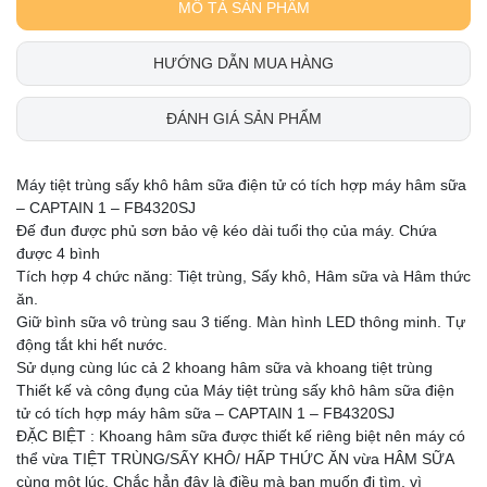
MÔ TẢ SẢN PHẨM
HƯỚNG DẪN MUA HÀNG
ĐÁNH GIÁ SẢN PHẨM
Máy tiệt trùng sấy khô hâm sữa điện tử có tích hợp máy hâm sữa
– CAPTAIN 1 – FB4320SJ
Đế đun được phủ sơn bảo vệ kéo dài tuổi thọ của máy. Chứa
được 4 bình
Tích hợp 4 chức năng: Tiệt trùng, Sấy khô, Hâm sữa và Hâm thức
ăn.
Giữ bình sữa vô trùng sau 3 tiếng. Màn hình LED thông minh. Tự
động tắt khi hết nước.
Sử dụng cùng lúc cả 2 khoang hâm sữa và khoang tiệt trùng
Thiết kế và công đụng của Máy tiệt trùng sấy khô hâm sữa điện
tử có tích hợp máy hâm sữa – CAPTAIN 1 – FB4320SJ
ĐẶC BIỆT : Khoang hâm sữa được thiết kế riêng biệt nên máy có
thể vừa TIỆT TRÙNG/SẤY KHÔ/ HẤP THỨC ĂN vừa HÂM SỮA
cùng một lúc. Chắc hẳn đây là điều mà bạn muốn đi tìm, vì