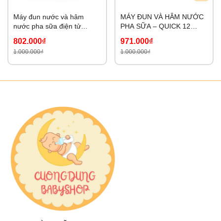
Máy đun nước và hâm
MÁY ĐUN VÀ HÂM NƯỚC
nước pha sữa điện tử
PHA SỮA – QUICK 12
QUICK 12 Fatzbaby –
PLUS+ – FB3504BH
802.000₫
971.000₫
FB3503HB
1.000.000₫
1.000.000₫