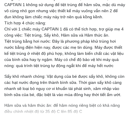
CAPTAIN 1 không sử dụng đế tiệt trùng để hâm sữa, mặc dù máy
vô cùng nhỏ gọn nhưng việc thiết kế máy vuông vắn nên 2 đế
đun không làm chiếc máy này trở nên quá kồng kềnh.
Tích hợp 4 chức năng:
Chỉ với 1 chiếc máy CAPTAIN 1 đã có thể tích hợp, trợ giúp mẹ 4
công việc: Tiệt trùng, Sấy khô, Hâm sữa và Hâm thức ăn.
Tiệt trùng bằng hơi nước: Đây là phương pháp khử trùng hơi
nước bằng điện hiện nay, được các mẹ tin dùng. Máy được thiết
kế tiệt trùng ở nhiệt độ phù hợp, không làm biến chất các vật liệu
của bình sữa hay ty ngậm. Máy có chế độ bảo vệ khi máy quá
nóng: quá trình tiệt trùng tự động ngắt khi đế máy hết nước
Sấy khô nhanh chóng: Vật dụng của bé được sấy khô, không còn
các hạt nước đọng trên thành bình sữa. Thời gian sấy khô càng
nhanh sẽ loại bỏ nguy cơ vi khuẩn tái phát sinh, xâm nhập vào
bình sữa của bé, đặc biệt là vào mùa đông hay thời tiết ẩm ướt.
Hâm sữa và hâm thức ăn: đế hâm nóng riêng biệt có khả năng
điều chỉnh nhiệt độ từ 35 độ C lên 85 độ C
Các thông số kỹ thuật của Máy tiệt trùng sấy khô hâm sữa điện
tử có tích hợp máy hâm sữa – CAPTAIN 1 – FB4320SJ