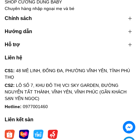
SHOP CƯỜNG DŨNG BABY
Chuyên hàng nhập ngoại mẹ và bé
Chính sách
Hướng dẫn
Hỗ trợ
Liên hệ
CS1:
48 MÊ LINH, ĐỐNG ĐA, PHƯỜNG VĨNH YÊN, TỈNH PHÚ
THỌ
CS2:
LÔ SỐ 7, KHU ĐÔ THỊ VCI SKY GARDEN, ĐƯỜNG
NGUYỄN TẤT THÀNH, VĨNH YÊN, VĨNH PHÚC (GẦN KHÁCH
SẠN YẾN NGỌC)
Hotline:
0977001460
Liên kết sàn