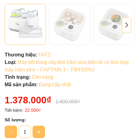
Thương hiệu:
FATZ
Loại:
Máy tiệt trùng sấy khô hâm sữa điện tử có tích hợp
máy hâm sữa – CAPTAIN 1 – FB4320SJ
Tình trạng:
Còn hàng
Mã sản phẩm:
Đang cập nhật
1.378.000₫
1.400.000₫
Tiết kiệm:
22.000₫
Số lượng:
-
+