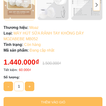
Thương hiệu:
Moaz
Loại:
MÁY HÚT SỮA RẢNH TAY KHÔNG DÂY
MOZABEBE MB052
Tình trạng:
Còn hàng
Mã sản phẩm:
Đang cập nhật
1.440.000₫
1.500.000₫
Tiết kiệm:
60.000₫
Số lượng:
-
+
THÊM VÀO GIỎ