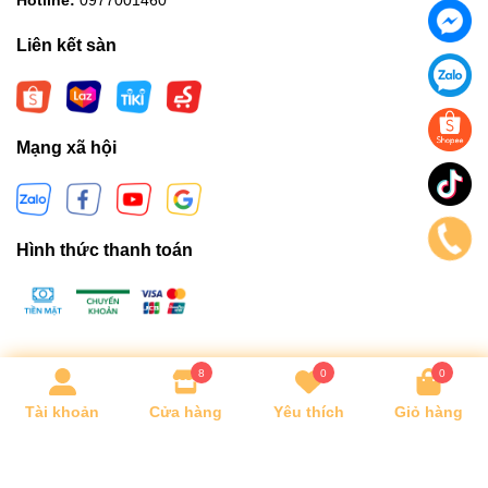
Hotline:
0977001460
Liên kết sàn
Mạng xã hội
Hình thức thanh toán
8
0
0
Bản quyền thuộc về
SHOP CƯỜNG DŨNG BABY
.
Tài khoản
Cửa hàng
Yêu thích
Giỏ hàng
Cung cấp bởi
Sapo