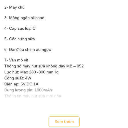
2- Máy chủ
3- Màng ngăn silicone
4- Cáp sạc loại C
5- Cốc hứng sữa
6- Đai điều chỉnh áo ngực
7- Van mỏ vịt
Thông số máy hút sữa không dây MB – 052
Lực hút: Max 280 -300 mmHg
Công suất: 4W
Điện áp: 5V DC 1A
Dung lượng pin: 1000mAh
Thông tin máy hút sữa mới nhé
Sạc đầy 150p
Tuổi thọ pin 800 lần sạc
Công dụng, tác dụng máy hút sữa không dây Moaz MB – 052
Máy hút sữa không dây Moaz BéBé MB – 052 giúp em hút sữa
Xem thêm
một cách đơn giản mà không cần dây nối. Máy có thể mặc được