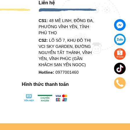
Liên hệ
CS1:
48 MÊ LINH, ĐỐNG ĐA,
PHƯỜNG VĨNH YÊN, TỈNH
PHÚ THỌ
CS2:
LÔ SỐ 7, KHU ĐÔ THỊ
VCI SKY GARDEN, ĐƯỜNG
NGUYỄN TẤT THÀNH, VĨNH
YÊN, VĨNH PHÚC (GẦN
KHÁCH SẠN YẾN NGỌC)
Hotline:
0977001460
Hình thức thanh toán