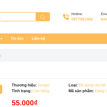
Hotline:
Emai
0977001460
le
Tin tức
Liên hệ
g
Thương hiệu:
honper
Loại:
Đồ dùng cho bé
Tình trạng:
Còn hàng
Mã sản phẩm:
Đang c
Mã giảm giá:
55.000₫