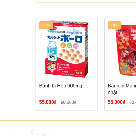
- 8%
- 8%
Bánh bi Hộp 600mg
Bánh bi Mon
nhật
55.000₫
55.000₫
60.000₫
60.