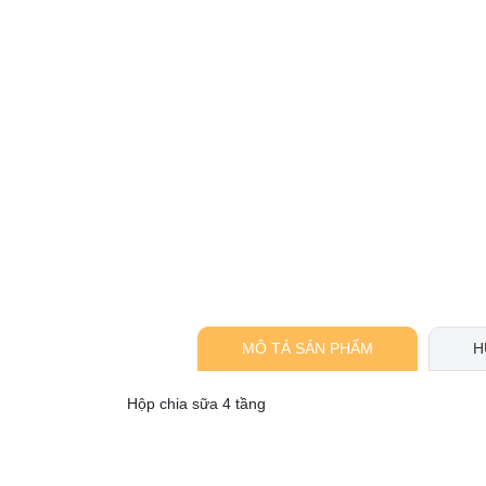
MÔ TẢ SẢN PHẨM
H
Hộp chia sữa 4 tầng