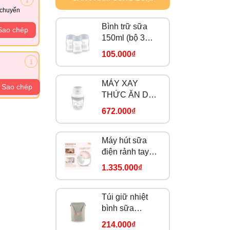
 chuyển
Bình trữ sữa
Sao chép
150ml (bộ 3
bình) Fatzbaby
105.000₫
FB0120NX
MÁY XAY
Sao chép
THỨC ĂN DẶM
ĐA NĂNG CHO
672.000₫
BÉ - MIX 1 -
FB510
Máy hút sữa
điện rảnh tay
không dây -
1.335.000₫
Freemax 8 -
FB1218TP
Túi giữ nhiệt
bình sữa
Fatzbaby –
214.000₫