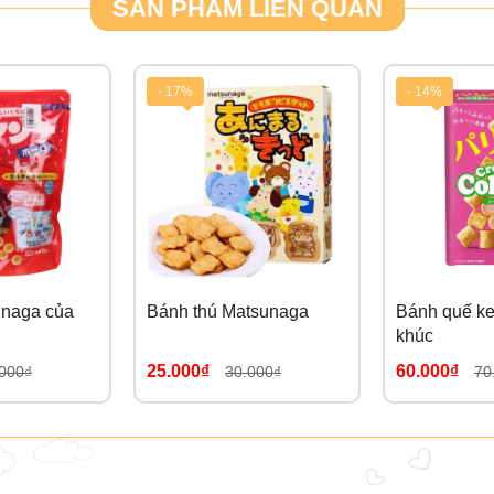
SẢN PHẨM LIÊN QUAN
- 17%
- 14%
inaga của
Bánh thú Matsunaga
Bánh quế ke
khúc
25.000₫
60.000₫
000₫
30.000₫
70