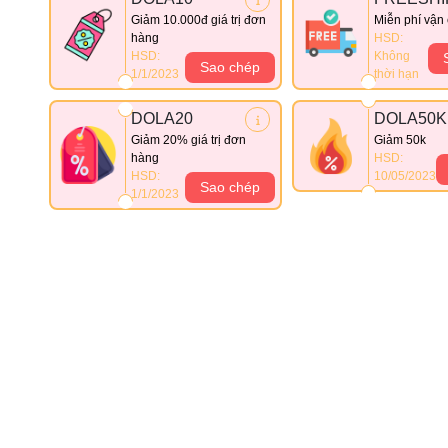
Giảm 10.000đ giá trị đơn
Miễn phí vận
hàng
HSD:
HSD:
Không
Sao chép
1/1/2023
thời hạn
DOLA20
DOLA50K
Giảm 20% giá trị đơn
Giảm 50k
hàng
HSD:
HSD:
10/05/2023
Sao chép
1/1/2023