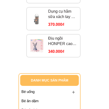
Thermo 2 –
FB2016SL
Dụng cụ hâm
sữa xách tay –
READY 3 –
370.000₫
FB3103SL
(Không kèm
adaptor)
Địu ngồi
HONPER cao
cấp 9 tư thế
340.000₫
HP611
DANH MỤC SẢN PHẨM
Bé uống
Bé ăn dặm