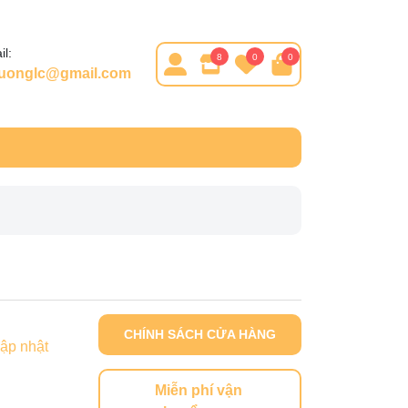
l:
8
0
0
huonglc@gmail.com
CHÍNH SÁCH CỬA HÀNG
ập nhật
Miễn phí vận