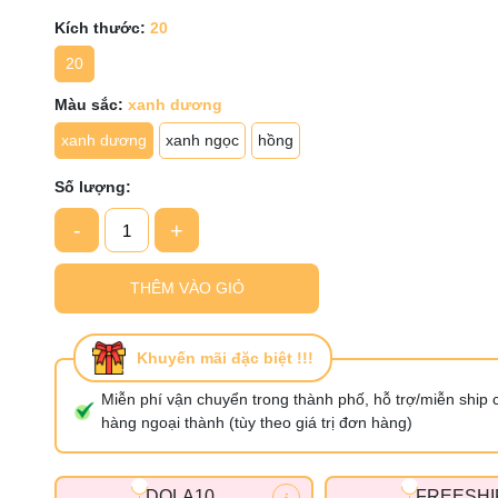
Ngày hết hạn:
Kích thước:
20
Điều kiện:
20
Màu sắc:
xanh dương
xanh dương
xanh ngọc
hồng
Số lượng:
-
+
THÊM VÀO GIỎ
Khuyến mãi đặc biệt !!!
Miễn phí vận chuyển trong thành phố, hỗ trợ/miễn ship 
hàng ngoại thành (tùy theo giá trị đơn hàng)
DOLA10
FREESHI