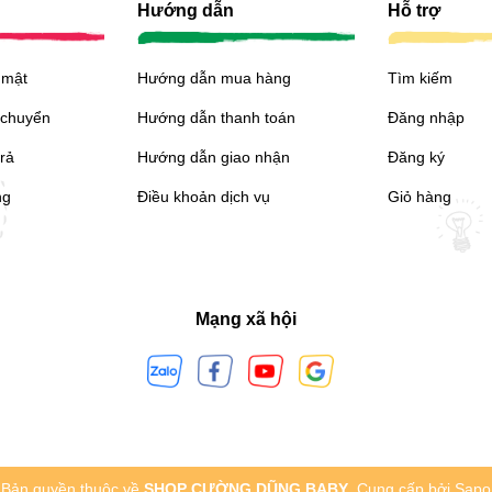
Hướng dẫn
Hỗ trợ
 mật
Hướng dẫn mua hàng
Tìm kiếm
 chuyển
Hướng dẫn thanh toán
Đăng nhập
trả
Hướng dẫn giao nhận
Đăng ký
ng
Điều khoản dịch vụ
Giỏ hàng
Mạng xã hội
Bản quyền thuộc về
SHOP CƯỜNG DŨNG BABY
.
Cung cấp bởi
Sapo