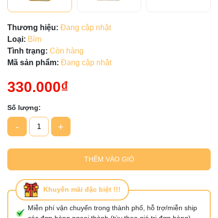
Thương hiệu:
Đang cập nhật
Loại:
Bỉm
Tình trạng:
Còn hàng
Mã sản phẩm:
Đang cập nhật
330.000₫
Số lượng:
-
+
THÊM VÀO GIỎ
Khuyến mãi đặc biệt !!!
Miễn phí vận chuyển trong thành phố, hỗ trợ/miễn ship
các đơn hàng ngoại thành (tùy theo giá trị đơn hàng)