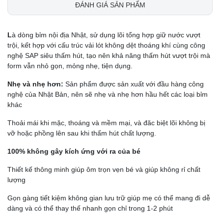
ĐÁNH GIÁ SẢN PHẨM
L
à dòng bỉm nội địa Nhật, sử dụng lõi tổng hợp giữ nước vượt
trội, kết hợp với cấu trúc vải lót không dệt thoáng khí cùng công
nghệ SAP siêu thấm hút, tạo nên khả năng thấm hút vượt trội mà
form vẫn nhỏ gọn, mỏng nhẹ, tiện dụng.
Nhẹ và nhẹ hơn:
Sản phẩm được sản xuất với đầu hàng công
nghệ của Nhật Bản, nên sẽ nhẹ và nhẹ hơn hầu hết các loại bỉm
khác
Thoải mái khi mặc, thoáng và mềm mại, và đăc biệt lõi không bị
vỡ hoặc phồng lên sau khi thấm hút chất lượng.
100% không gây kích ứng với ra của bé
Thiết kế thông minh giúp ôm trọn vẹn bé và giúp không rỉ chất
lượng
Gọn gàng tiết kiệm không gian lưu trữ giúp mẹ có thể mang đi dễ
dàng và có thể thay thế nhanh gọn chỉ trong 1-2 phút