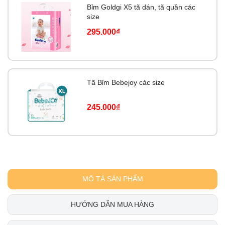
Bỉm Goldgi X5 tã dán, tã quần các
size
295.000₫
Tã Bỉm Bebejoy các size
245.000₫
MÔ TẢ SẢN PHẨM
HƯỚNG DẪN MUA HÀNG