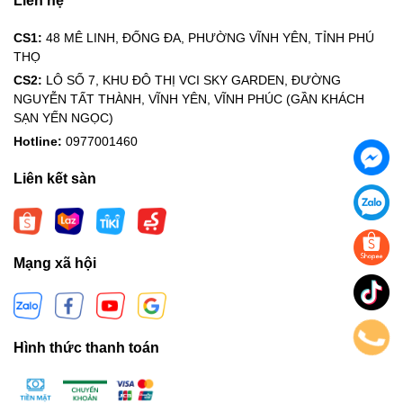
Liên hệ
CS1:
48 MÊ LINH, ĐỐNG ĐA, PHƯỜNG VĨNH YÊN, TỈNH PHÚ
THỌ
CS2:
LÔ SỐ 7, KHU ĐÔ THỊ VCI SKY GARDEN, ĐƯỜNG
NGUYỄN TẤT THÀNH, VĨNH YÊN, VĨNH PHÚC (GẦN KHÁCH
SẠN YẾN NGỌC)
Hotline:
0977001460
Liên kết sàn
Mạng xã hội
Hình thức thanh toán